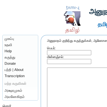
அனுந
தமிழ
முகப்பு
அனுநாதம் குறித்து கருத்துக்கள், ஆலோசனை
உதவி
பெயர்:
Help
கருத்து
மின்னஞ்சல்:
Donate
பற்றி | About
Transcription
மற்ற கருவிகள்
அக்ஷரமுகம்
அவலோகிதம்
மொழி