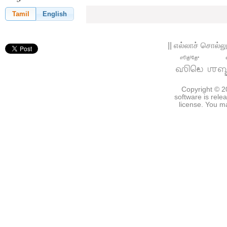
Tamil
English
|| எல்லாச் சொல்ல
ஸித்³தே⁴
সিদ্ধে
শব্
Copyright © 
software is rel
license. You m