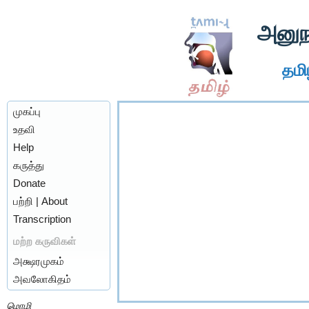
அனுந
தமிழ
முகப்பு
உதவி
Help
கருத்து
Donate
பற்றி | About
Transcription
மற்ற கருவிகள்
அக்ஷரமுகம்
அவலோகிதம்
மொழி